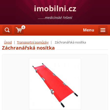
imobilni.cz
.......medicínské řešení
0
Menu
Úvod
|
Transportní pomůcky
|
Záchranářská nosítka
Záchranářská nosítka