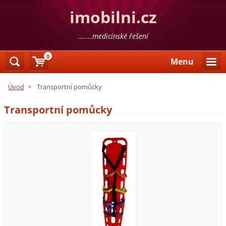
imobilni.cz
.......medicínské řešení
0
Menu
Úvod
>
Transportní pomůcky
Transportní pomůcky