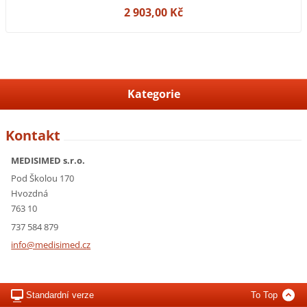
2 903,00 Kč
Kategorie
Kontakt
MEDISIMED s.r.o.
Pod Školou 170
Hvozdná
763 10
737 584 879
info@med
isimed.c
z
Standardní verze
To Top