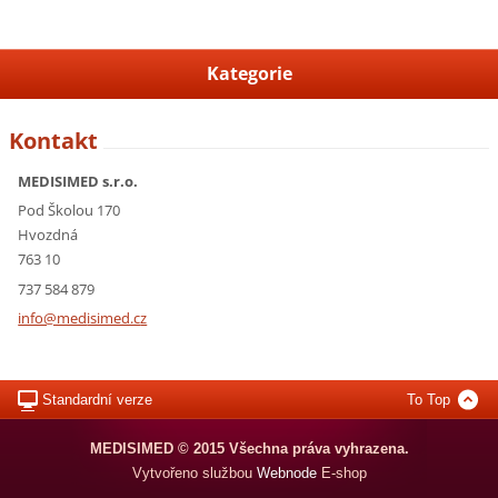
Kategorie
Kontakt
MEDISIMED s.r.o.
Pod Školou 170
Hvozdná
763 10
737 584 879
info@med
isimed.c
z
Standardní verze
To Top
MEDISIMED © 2015 Všechna práva vyhrazena.
Vytvořeno službou
Webnode
E-shop