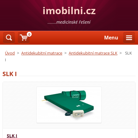
imobilni.cz
.......medicínské řešení
0
Menu
Úvod
>
Antidekubitní matrace
>
Antidekubitní matrace SLK
>
SLK
I
SLK I
SLK I