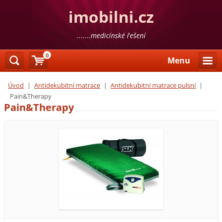
imobilni.cz
.......medicínské řešení
0
Menu
Úvod
|
Antidekubitní matrace
|
Antidekubitní matrace pulsní
|
Pain&Therapy
Pain&Therapy