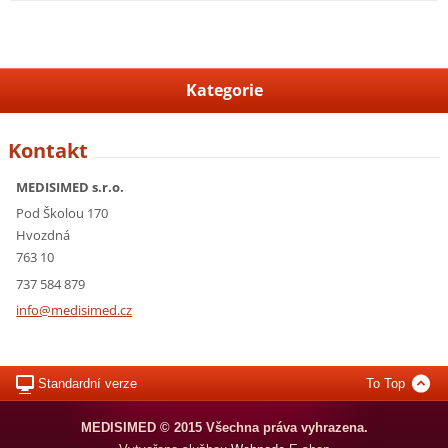
Kategorie
Kontakt
MEDISIMED s.r.o.
Pod Školou 170
Hvozdná
763 10
737 584 879
info@med
isimed.c
z
Standardní verze
To Top
MEDISIMED © 2015 Všechna práva vyhrazena.