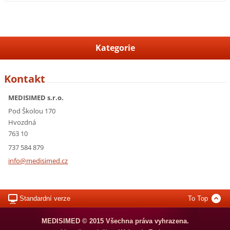
Kategorie
Kontakt
MEDISIMED s.r.o.
Pod Školou 170
Hvozdná
763 10
737 584 879
info@med
isimed.c
z
Standardní verze
To Top
MEDISIMED © 2015 Všechna práva vyhrazena.