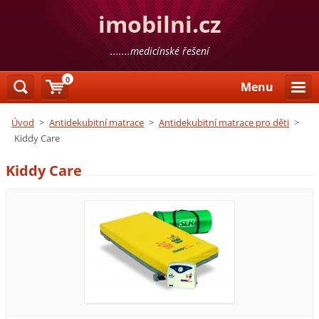
imobilni.cz
.......medicínské řešení
0
Menu
Úvod
>
Antidekubitní matrace
>
Antidekubitní matrace pro děti
>
Kiddy Care
Kiddy Care