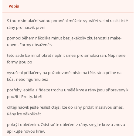
Popis
S touto simulační sadou poranění můžete vytvářet velmi realistické
rány pro nácvik první
pomoci během několika minut bez jakékoliv zkušenosti s make-
upem. Formy obsažené v
této sadě lze mnohokrát naplnit směsí pro simulaci ran. Naplněné
formy jsou po
vysušení přitlačeny na požadované místo na těle, rána přilne na
kůži, nebo figurínu bez
potřeby lepidla. Přidejte trochu umělé krve a rány jsou připraveny k
použití. Pro ty, kteří
chtějí nácvik ještě realističtější, lze do rány přidat mazlavou směs.
Rány lze několikrát
pokrýt oblečením. Odstraňte oblečení z rány, smyjte krev a znovu
aplikujte novou krev.