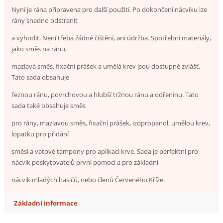
Nyní je rána připravena pro další použití. Po dokončení nácviku lze
rány snadno odstranit
a vyhodit. Není třeba žádné čištění, ani údržba. Spotřební materiály,
jako směs na ránu,
mazlavá směs, fixační prášek a umělá krev jsou dostupné zvlášť.
Tato sada obsahuje
řeznou ránu, povrchovou a hlubší tržnou ránu a odřeninu. Tato
sada také obsahuje směs
pro rány, mazlavou směs, fixační prášek, izopropanol, umělou krev,
lopatku pro přidání
směsí a vatové tampony pro aplikaci krve. Sada je perfektní pro
nácvik poskytovatelů první pomoci a pro základní
nácvik mladých hasičů, nebo členů Červeného Kříže.
Základní informace