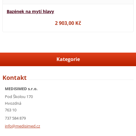
Bazének na mytí hlavy
2 903,00 Kč
Kategorie
Kontakt
MEDISIMED s.r.o.
Pod Školou 170
Hvozdná
763 10
737 584 879
info@med
isimed.c
z