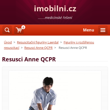
imobilni.cz
.......medicínské řešení
0
Menu
Úvod
>
Resuscitační figuríny Laerdal
>
Figuríny s rozšířenou
resuscitací
>
Resusci Anne QCPR
>
Resusci Anne QCPR
Resusci Anne QCPR