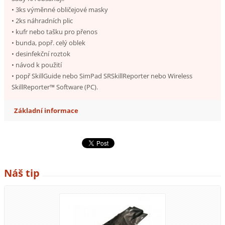
• 3ks výměnné obličejové masky
• 2ks náhradních plic
• kufr nebo tašku pro přenos
• bunda, popř. celý oblek
• desinfekční roztok
• návod k použití
• popř SkillGuide nebo SimPad SRSkillReporter nebo Wireless
SkillReporter™ Software (PC).
Základní informace
Náš tip