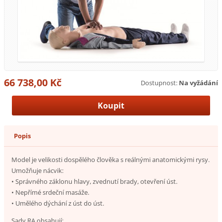
66 738,00 Kč
Dostupnost:
Na vyžádání
Popis
Model je velikosti dospělého člověka s reálnými anatomickými rysy.
Umožňuje nácvik:
• Správného záklonu hlavy, zvednutí brady, otevření úst.
• Nepřímé srdeční masáže.
• Umělého dýchání z úst do úst.
Sady RA obsahují: