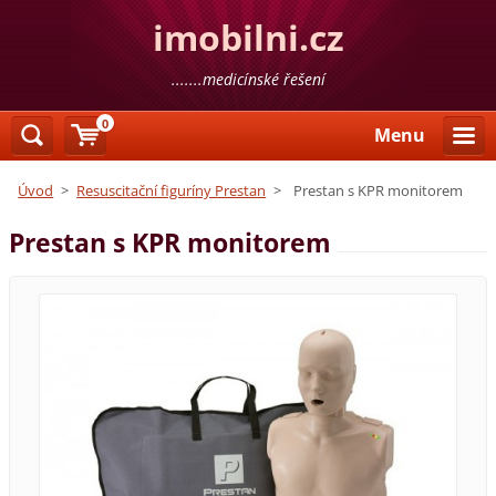
imobilni.cz
.......medicínské řešení
0
Menu
Úvod
>
Resuscitační figuríny Prestan
>
Prestan s KPR monitorem
Prestan s KPR monitorem