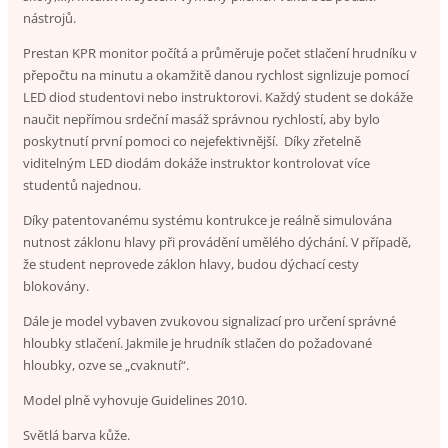
nástrojů.
Prestan KPR monitor počítá a průměruje počet stlačení hrudníku v
přepočtu na minutu a okamžitě danou rychlost signlizuje pomocí
LED diod studentovi nebo instruktorovi. Každý student se dokáže
naučit nepřímou srdeční masáž správnou rychlostí, aby bylo
poskytnutí první pomoci co nejefektivnější. Díky zřetelně
viditelným LED diodám dokáže instruktor kontrolovat více
studentů najednou.
Díky patentovanému systému kontrukce je reálně simulována
nutnost záklonu hlavy při provádění umělého dýchání. V případě,
že student neprovede záklon hlavy, budou dýchací cesty
blokovány.
Dále je model vybaven zvukovou signalizací pro určení správné
hloubky stlačení. Jakmile je hrudník stlačen do požadované
hloubky, ozve se „cvaknutí“.
Model plně vyhovuje Guidelines 2010.
Světlá barva kůže.