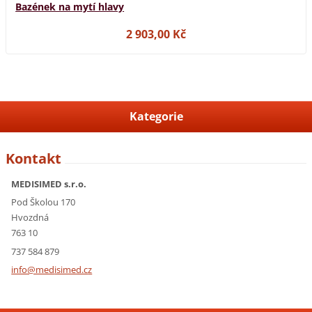
Bazének na mytí hlavy
2 903,00 Kč
Kategorie
Kontakt
MEDISIMED s.r.o.
Pod Školou 170
Hvozdná
763 10
737 584 879
info@med
isimed.c
z