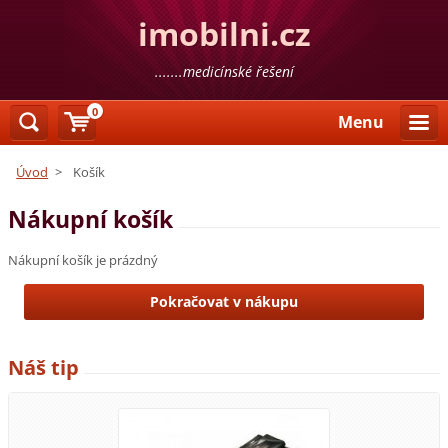
imobilni.cz
.......medicínské řešení
0
Menu
Úvod
>
Košík
Nákupní košík
Nákupní košík je prázdný
Náš tip