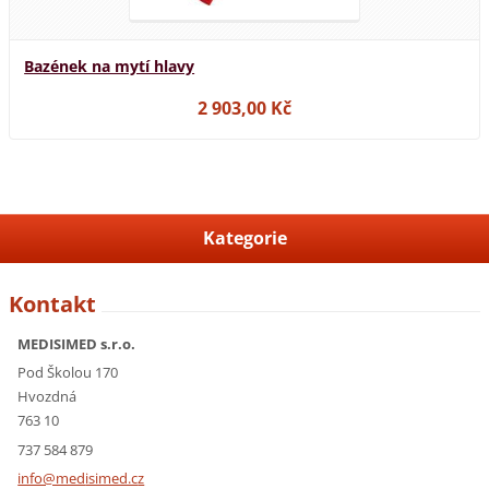
Bazének na mytí hlavy
2 903,00 Kč
Kategorie
Kontakt
MEDISIMED s.r.o.
Pod Školou 170
Hvozdná
763 10
737 584 879
info@med
isimed.c
z